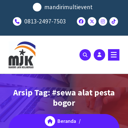
Lewati
mandirimultievent
ke
konten
0813-2497-7503
SOLUSI EVENT TERBAIK ANDA
Arsip Tag: #sewa alat pesta
bogor
Beranda
/