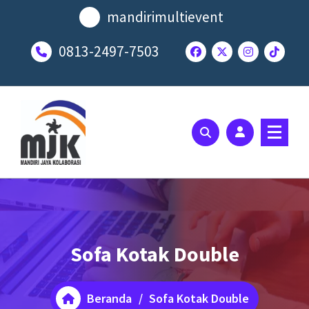
Lewati
mandirimultievent
ke
konten
0813-2497-7503
SOLUSI EVENT TERBAIK ANDA
Sofa Kotak Double
Beranda
/
Sofa Kotak Double