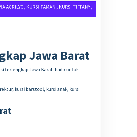
VIA ACRILYC
,
KURSI TAMAN
,
KURSI TIFFANY
,
ngkap Jawa Barat
si terlengkap Jawa Barat. hadir untuk
ektur, kursi barstool, kursi anak, kursi
rat