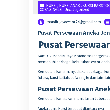
KURSI
,
KURSI ANAK
,
KURSI BARSTO
SOFA SINGLE
,
Uncategorized
mandirijayaevent24@gmail.com
Pusat Persewaan Aneka Jeni
Pusat Persewaan
Kami CV. Mandiri Jaya Kolaborasi bergerak 
memenuhi berbagai kebutuhan event anda 
Kemudian, kami menyediakan berbagai kursi dia
futura, kursi kuliah, sofa single dan lain-lai
Pusat Persewaan Anek
Kemudian, kami akan menjelasan beberapa j
Aneka Jenis Kursi tersebut diantara nya :