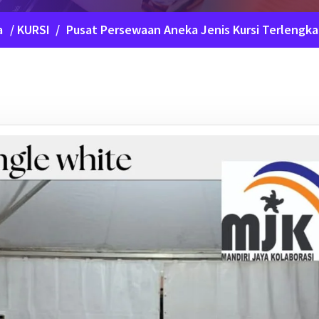
a
/
KURSI
/
Pusat Persewaan Aneka Jenis Kursi Terlengk