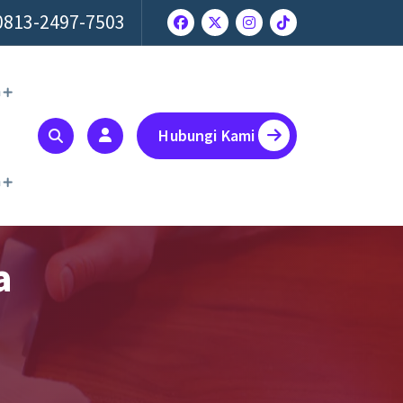
0813-2497-7503
a
Hubungi Kami
a
a
p