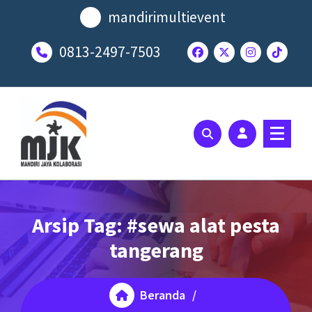
Lewati
mandirimultievent
ke
konten
0813-2497-7503
SOLUSI EVENT TERBAIK ANDA
Arsip Tag: #sewa alat pesta
tangerang
Beranda
/