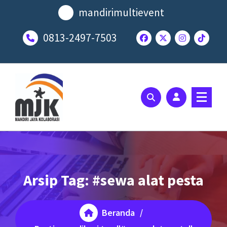
Lewati
mandirimultievent
ke
konten
0813-2497-7503
SOLUSI EVENT TERBAIK ANDA
Arsip Tag: #sewa alat pesta
Beranda
/