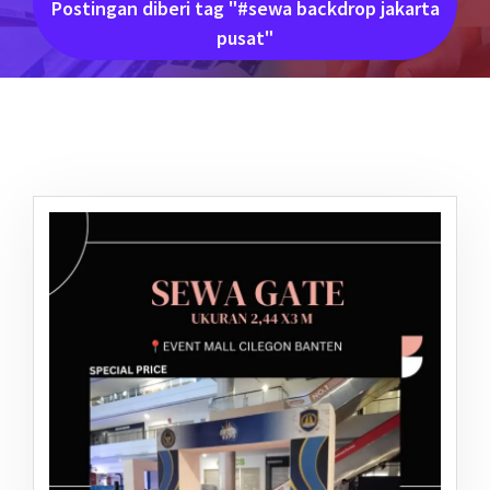
Postingan diberi tag "#sewa backdrop jakarta
pusat"