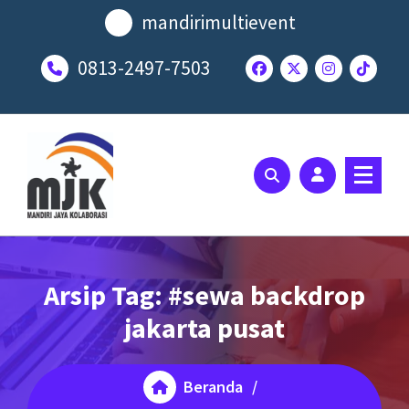
Lewati
mandirimultievent
ke
konten
0813-2497-7503
SOLUSI EVENT TERBAIK ANDA
Arsip Tag: #sewa backdrop
jakarta pusat
Beranda
/