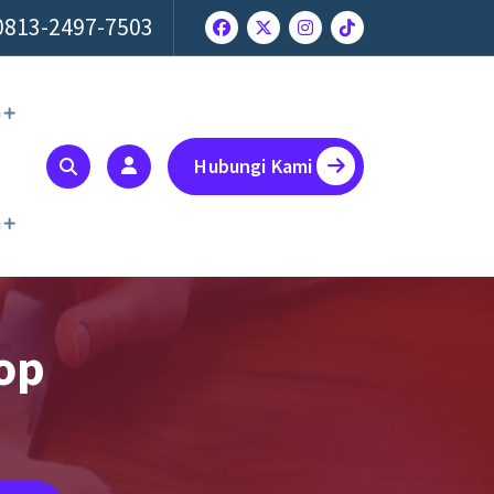
0813-2497-7503
a
Hubungi Kami
a
op