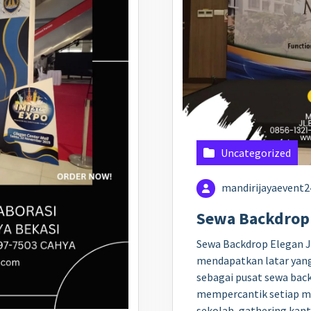
Uncategorized
mandirijayaevent
Sewa Backdrop 
Sewa Backdrop Elegan J
mendapatkan latar yang 
sebagai pusat sewa back
mempercantik setiap mo
sekolah, gathering kan