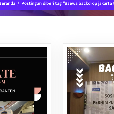
Beranda
/
Postingan diberi tag "#sewa backdrop jakarta 