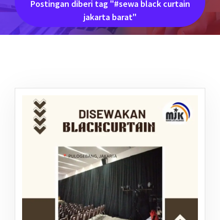
Postingan diberi tag "#sewa black curtain
jakarta barat"