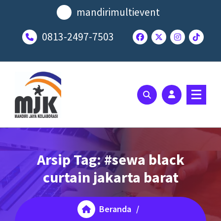
Lewati
mandirimultievent
ke
konten
0813-2497-7503
SOLUSI EVENT TERBAIK ANDA
Arsip Tag: #sewa black
curtain jakarta barat
Beranda
/