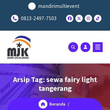
Lewati
mandirimultievent
ke
konten
0813-2497-7503
SOLUSI EVENT TERBAIK ANDA
Arsip Tag: sewa fairy light
tangerang
Beranda
/