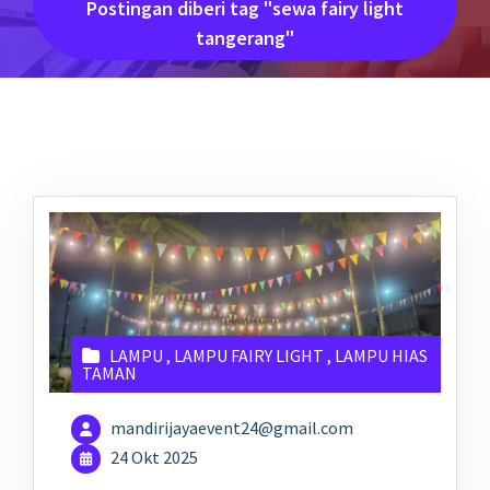
Postingan diberi tag "sewa fairy light
tangerang"
LAMPU
,
LAMPU FAIRY LIGHT
,
LAMPU HIAS
TAMAN
mandirijayaevent24@gmail.com
24 Okt 2025