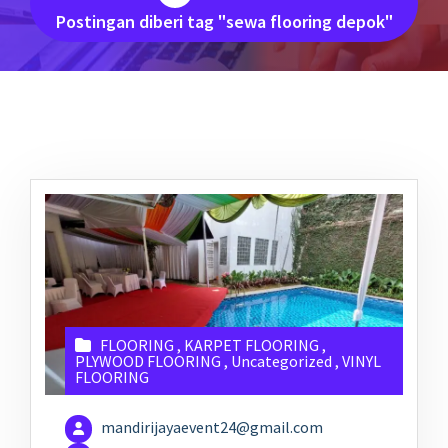
Postingan diberi tag "sewa flooring depok"
FLOORING
,
KARPET FLOORING
,
PLYWOOD FLOORING
,
Uncategorized
,
VINYL
FLOORING
mandirijayaevent24@gmail.com