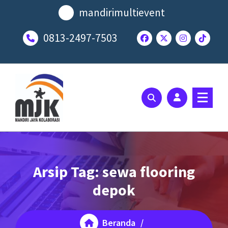
Lewati
mandirimultievent
ke
konten
0813-2497-7503
SOLUSI EVENT TERBAIK ANDA
Arsip Tag: sewa flooring
depok
Beranda
/