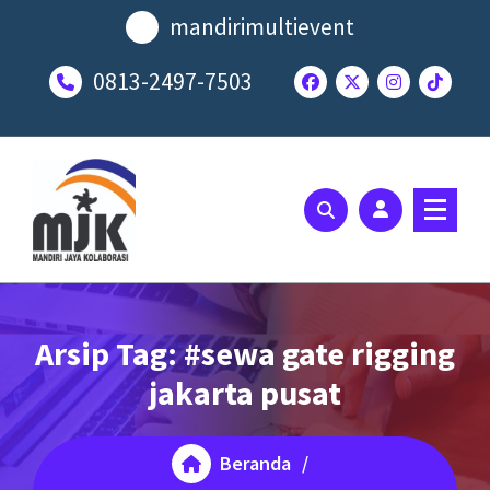
Lewati
mandirimultievent
ke
konten
0813-2497-7503
SOLUSI EVENT TERBAIK ANDA
Arsip Tag: #sewa gate rigging
jakarta pusat
Beranda
/