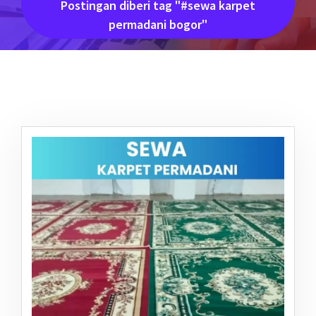
Postingan diberi tag "#sewa karpet
permadani bogor"