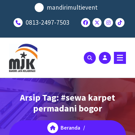
Lewati
mandirimultievent
ke
konten
0813-2497-7503
SOLUSI EVENT TERBAIK ANDA
Arsip Tag: #sewa karpet
permadani bogor
Beranda
/