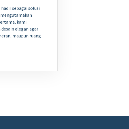
hadir sebagai solusi
ng mengutamakan
Pertama, kami
 desain elegan agar
meran, maupun ruang