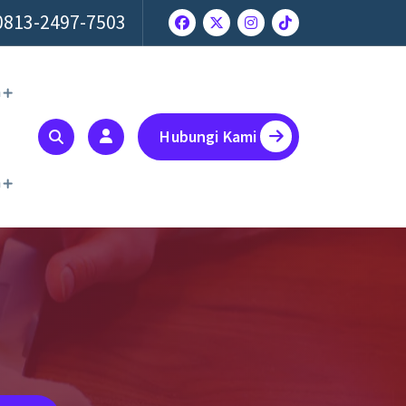
0813-2497-7503
a
Hubungi Kami
a