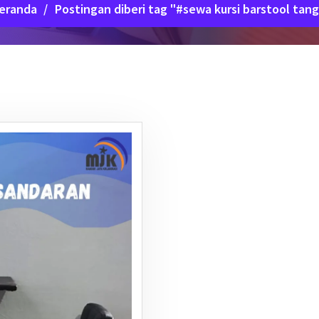
eranda
/
Postingan diberi tag "#sewa kursi barstool tan