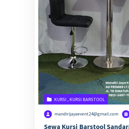
KURSI
,
KURSI BARSTOOL
mandirijayaevent24@gmail.com
Sewa Kursi Barstool Sandar