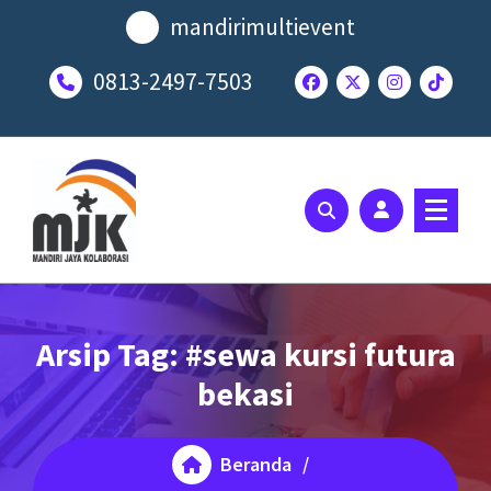
Lewati
mandirimultievent
ke
konten
0813-2497-7503
SOLUSI EVENT TERBAIK ANDA
Arsip Tag: #sewa kursi futura
bekasi
Beranda
/