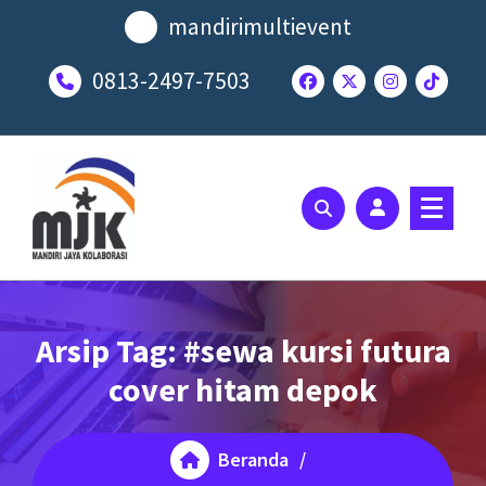
Lewati
mandirimultievent
ke
konten
0813-2497-7503
SOLUSI EVENT TERBAIK ANDA
Arsip Tag: #sewa kursi futura
cover hitam depok
Beranda
/