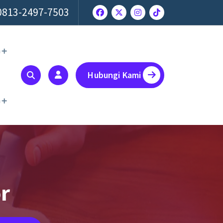
0813-2497-7503
a
Hubungi Kami
a
or