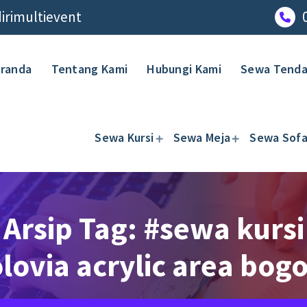
rimultievent
randa
Tentang Kami
Hubungi Kami
Sewa Tend
Sewa Kursi
Sewa Meja
Sewa Sof
Arsip Tag: #sewa kursi
lovia acrylic area bog