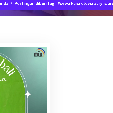
anda
/
Postingan diberi tag "#sewa kursi olovia acrylic a