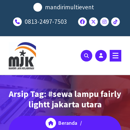
Lewati
mandirimultievent
ke
konten
0813-2497-7503
SOLUSI EVENT TERBAIK ANDA
Arsip Tag: #sewa lampu fairly
lightt jakarta utara
Beranda
/