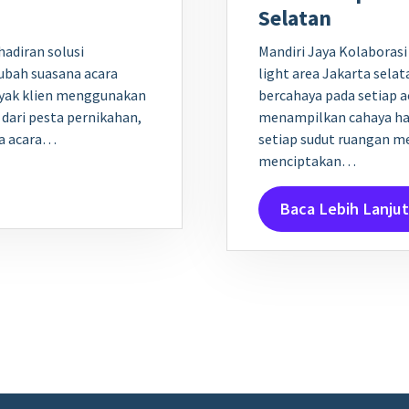
Selatan
adiran solusi
Mandiri Jaya Kolaboras
bah suasana acara
light area Jakarta sel
anyak klien menggunakan
bercahaya pada setiap 
 dari pesta pernikahan,
menampilkan cahaya ha
ga acara…
setiap sudut ruangan me
menciptakan…
Baca Lebih Lanjut