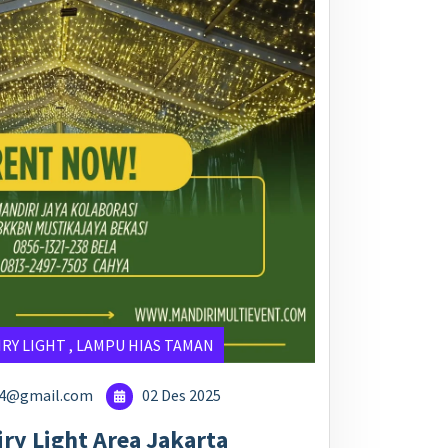
IRY LIGHT
,
LAMPU HIAS TAMAN
24@gmail.com
02 Des 2025
ry Light Area Jakarta