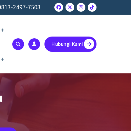
0813-2497-7503
a
Hubungi Kami
a
u