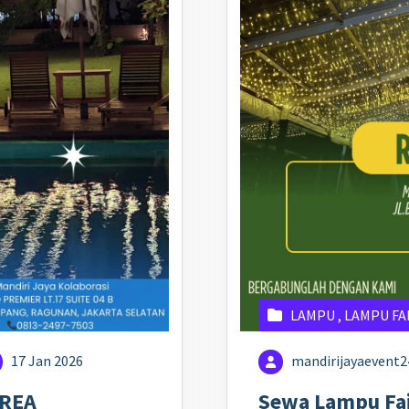
LAMPU
,
LAMPU FA
17 Jan 2026
mandirijayaevent
AREA
Sewa Lampu Fai