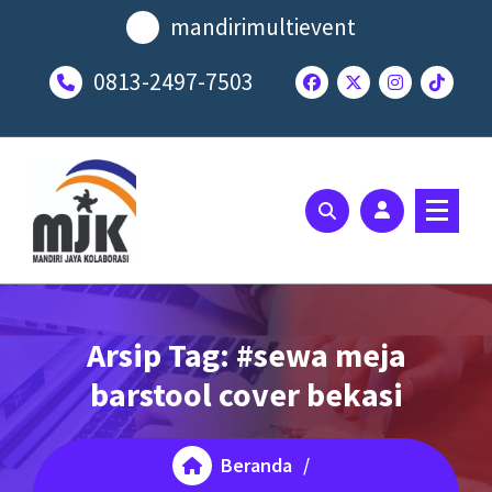
Lewati
mandirimultievent
ke
konten
0813-2497-7503
SOLUSI EVENT TERBAIK ANDA
Arsip Tag: #sewa meja
barstool cover bekasi
Beranda
/