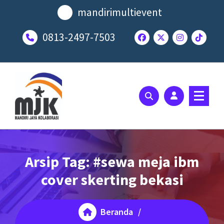
Lewati
mandirimultievent
ke
konten
0813-2497-7503
SOLUSI EVENT TERBAIK ANDA
Arsip Tag: #sewa meja ibm
cover skerting bekasi
Beranda
/