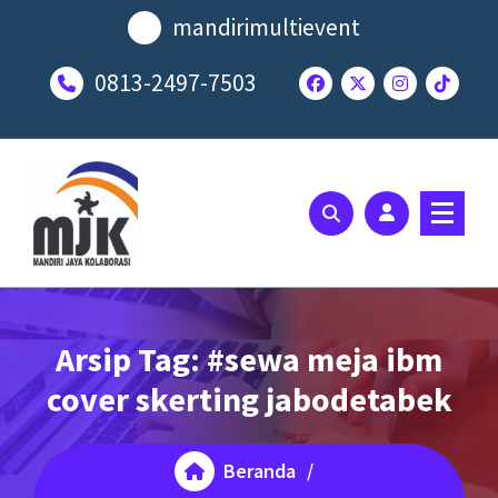
Lewati
mandirimultievent
ke
konten
0813-2497-7503
SOLUSI EVENT TERBAIK ANDA
Arsip Tag: #sewa meja ibm
cover skerting jabodetabek
Beranda
/