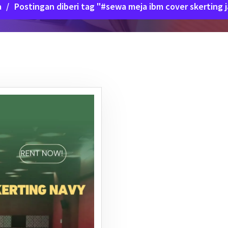
a
/
Postingan diberi tag "#sewa meja ibm cover skerting j