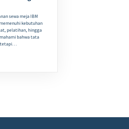
anan sewa meja IBM
k memenuhi kebutuhan
pat, pelatihan, hingga
memahami bahwa tata
, tetapi…