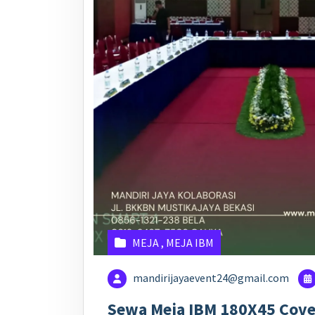
MEJA
,
MEJA IBM
mandirijayaevent24@gmail.com
Sewa Meja IBM 180X45 Cove