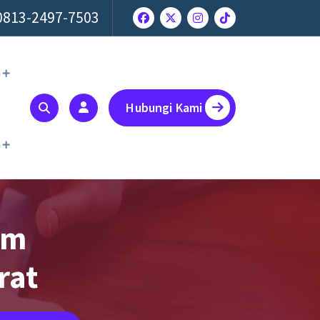
0813-2497-7503
a
Hubungi Kami
a
bm
rat