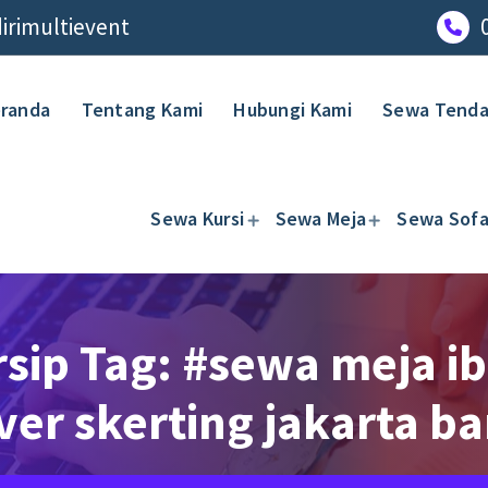
rimultievent
randa
Tentang Kami
Hubungi Kami
Sewa Tend
Sewa Kursi
Sewa Meja
Sewa Sof
rsip Tag: #sewa meja i
ver skerting jakarta ba