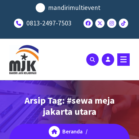
Lewati
mandirimultievent
ke
konten
0813-2497-7503
SOLUSI EVENT TERBAIK ANDA
Arsip Tag: #sewa meja
jakarta utara
Beranda
/