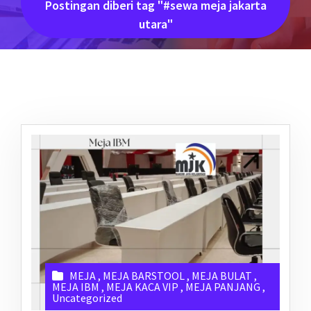
Postingan diberi tag "#sewa meja jakarta
utara"
MEJA
,
MEJA BARSTOOL
,
MEJA BULAT
,
MEJA IBM
,
MEJA KACA VIP
,
MEJA PANJANG
,
Uncategorized