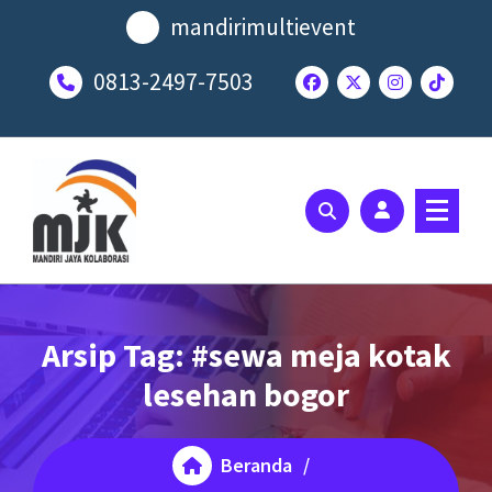
Lewati
mandirimultievent
ke
konten
0813-2497-7503
SOLUSI EVENT TERBAIK ANDA
Arsip Tag: #sewa meja kotak
lesehan bogor
Beranda
/