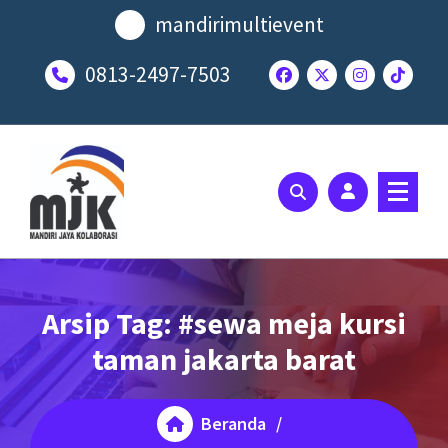
Lewati
mandirimultievent
ke
konten
0813-2497-7503
SOLUSI EVENT TERBAIK ANDA
Arsip Tag: #sewa meja kursi
taman jakarta barat
Beranda
/