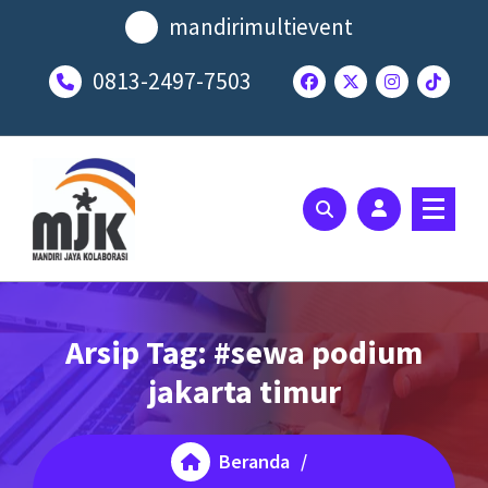
Lewati
mandirimultievent
ke
konten
0813-2497-7503
SOLUSI EVENT TERBAIK ANDA
Arsip Tag: #sewa podium
jakarta timur
Beranda
/