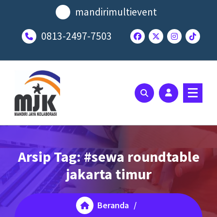
Lewati
mandirimultievent
ke
konten
0813-2497-7503
SOLUSI EVENT TERBAIK ANDA
Arsip Tag: #sewa roundtable
jakarta timur
Beranda
/