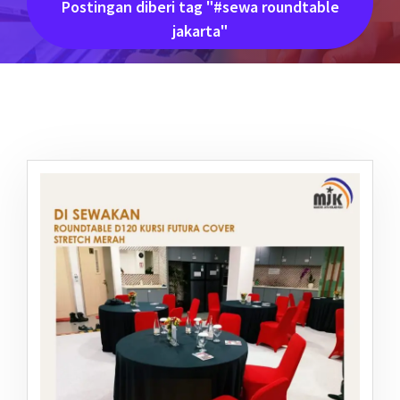
Postingan diberi tag "#sewa roundtable
jakarta"