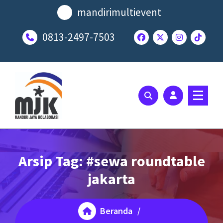
Lewati
mandirimultievent
ke
konten
0813-2497-7503
SOLUSI EVENT TERBAIK ANDA
Arsip Tag: #sewa roundtable
jakarta
Beranda
/