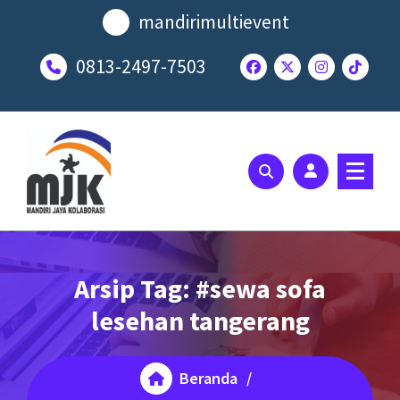
Lewati
mandirimultievent
ke
konten
0813-2497-7503
SOLUSI EVENT TERBAIK ANDA
Arsip Tag: #sewa sofa
lesehan tangerang
Beranda
/