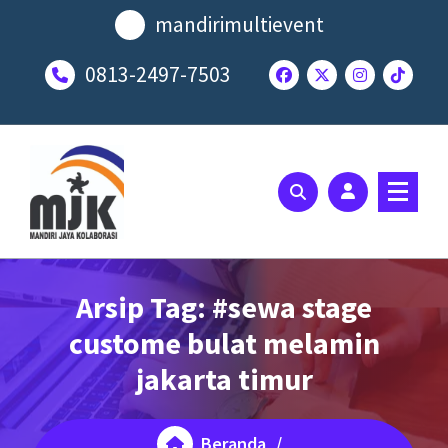
Lewati
mandirimultievent
ke
konten
0813-2497-7503
SOLUSI EVENT TERBAIK ANDA
Arsip Tag: #sewa stage
custome bulat melamin
jakarta timur
Beranda
/