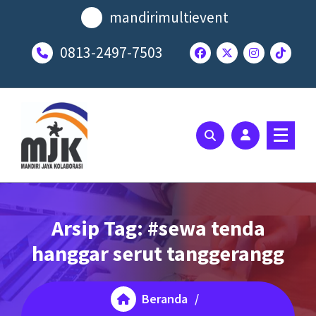
Lewati
mandirimultievent
ke
konten
0813-2497-7503
SOLUSI EVENT TERBAIK ANDA
Arsip Tag: #sewa tenda
hanggar serut tanggerangg
Beranda
/