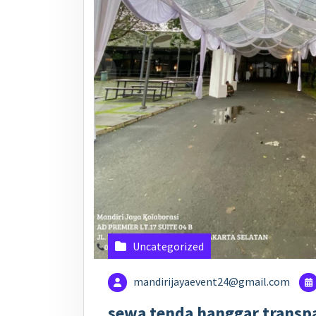
Uncategorized
mandirijayaevent24@gmail.com
sewa tenda hanggar transp