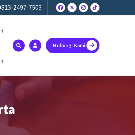
0813-2497-7503
a
Hubungi Kami
a
a
rta