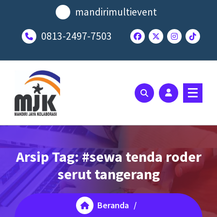
Lewati
mandirimultievent
ke
konten
0813-2497-7503
SOLUSI EVENT TERBAIK ANDA
Arsip Tag: #sewa tenda roder
serut tangerang
Beranda
/