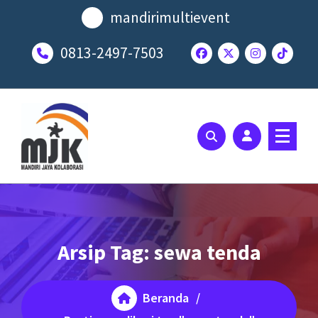
Lewati
mandirimultievent
ke
konten
0813-2497-7503
SOLUSI EVENT TERBAIK ANDA
Arsip Tag: sewa tenda
Beranda
/