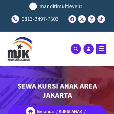
Lewati
mandirimultievent
ke
konten
0813-2497-7503
SOLUSI EVENT TERBAIK ANDA
SEWA KURSI ANAK AREA
JAKARTA
Beranda
/
KURSI ANAK
/