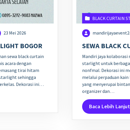
BLACK CURTAIN S
23 Mei 2026
mandirijayaevent
RLIGHT BOGOR
SEWA BLACK CU
nan sewa black curtain
Mandiri jaya kolaborasi
nis acara dengan
starlight untuk berbag
masang tirai hitam
nonfmal. Dekorasi ini 
starlight sehingga
melalui perpaduan kain
erkelas. Dekorasi ini…
yang menyerupai bintang
organizer dan…
Baca Lebih Lanjut