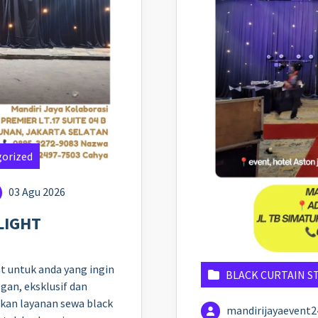
orized
03 Agu 2026
LIGHT
at untuk anda yang ingin
BLACK CURTAIN S
gan, eksklusif dan
akan layanan sewa black
mandirijayaevent