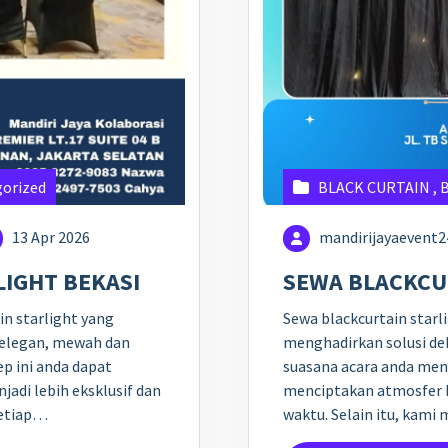
orized
BLACK CURTAIN
,
13 Apr 2026
mandirijayaevent
IGHT BEKASI
SEWA BLACKCU
n starlight yang
Sewa blackcurtain starli
elegan, mewah dan
menghadirkan solusi de
p ini anda dapat
suasana acara anda menj
di lebih eksklusif dan
menciptakan atmosfer h
setiap…
waktu. Selain itu, kam