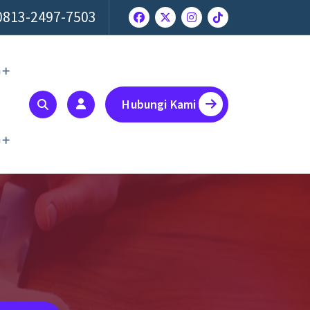
0813-2497-7503
a
Hubungi Kami
a