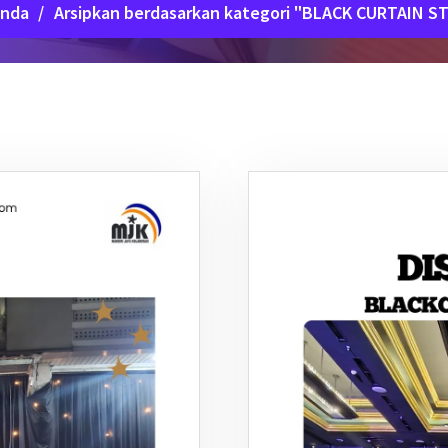
anda
/
Arsipkan berdasarkan kategori "BLACK CURTAIN S