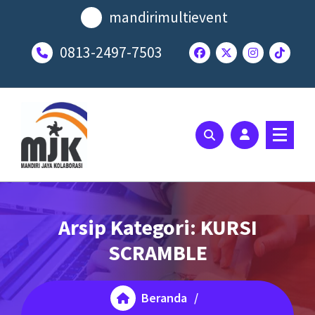
Lewati
mandirimultievent
ke
konten
0813-2497-7503
SOLUSI EVENT TERBAIK ANDA
Arsip Kategori: KURSI
SCRAMBLE
Beranda
/