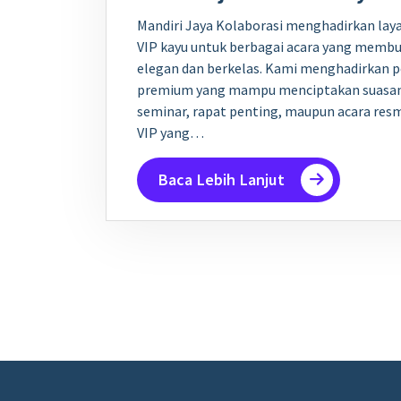
Mandiri Jaya Kolaborasi menghadirkan lay
VIP kayu untuk berbagai acara yang memb
elegan dan berkelas. Kami menghadirkan 
premium yang mampu menciptakan suasana 
seminar, rapat penting, maupun acara resmi
VIP yang…
Baca Lebih Lanjut