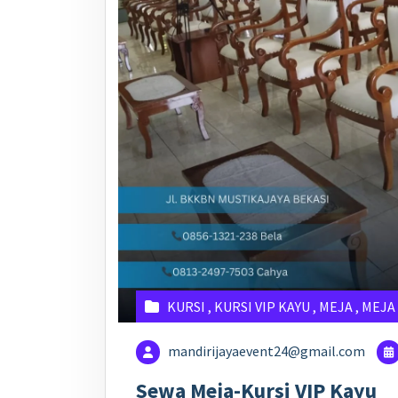
KURSI
,
KURSI VIP KAYU
,
MEJA
,
MEJA 
mandirijayaevent24@gmail.com
Sewa Meja-Kursi VIP Kayu