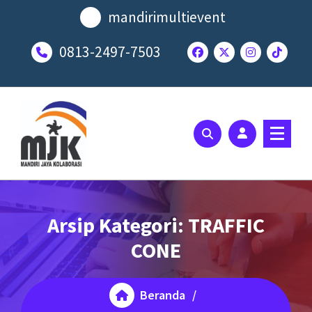
Lewati
mandirimultievent
ke
konten
0813-2497-7503
SOLUSI EVENT TERBAIK ANDA
Arsip Kategori: TRAFFIC
CONE
Beranda
/