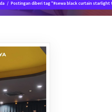
da
/
Postingan diberi tag "#sewa black curtain starlight