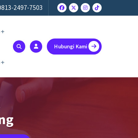
0813-2497-7503
a
Hubungi Kami
a
k
ang