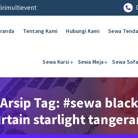
rimultievent
randa
Tentang Kami
Hubungi Kami
Sewa Tend
Sewa Kursi
Sewa Meja
Sewa Sof
Arsip Tag: #sewa blac
rtain starlight tanger