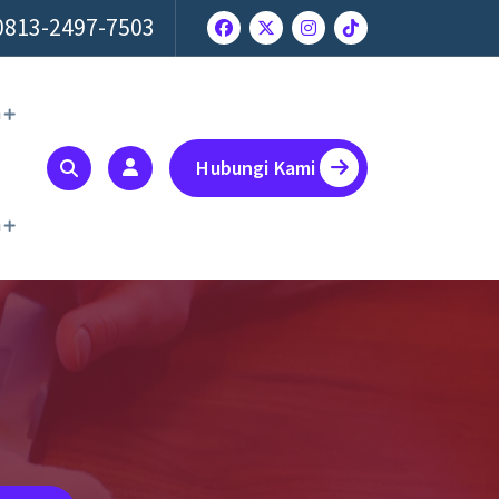
0813-2497-7503
a
Hubungi Kami
a