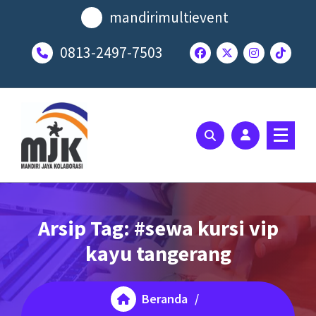
Lewati
mandirimultievent
ke
konten
0813-2497-7503
SOLUSI EVENT TERBAIK ANDA
Arsip Tag: #sewa kursi vip
kayu tangerang
Beranda
/