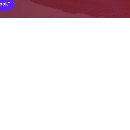
epok"