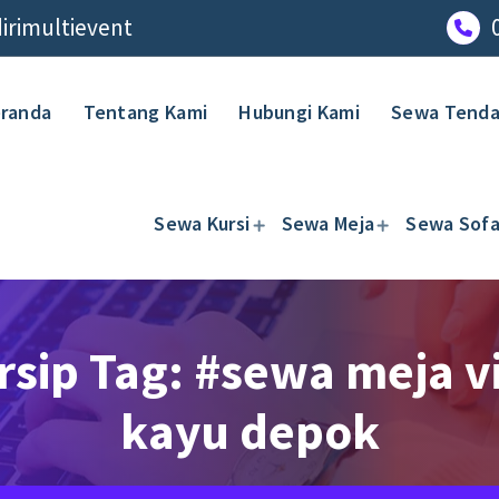
rimultievent
randa
Tentang Kami
Hubungi Kami
Sewa Tend
Sewa Kursi
Sewa Meja
Sewa Sof
rsip Tag: #sewa meja v
kayu depok