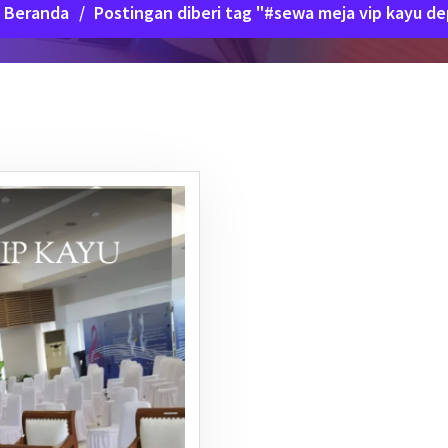
Beranda
/
Postingan diberi tag "#sewa meja vip kayu d