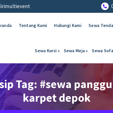
rimultievent
randa
Tentang Kami
Hubungi Kami
Sewa Tend
Sewa Kursi
Sewa Meja
Sewa Sof
sip Tag: #sewa pangg
karpet depok