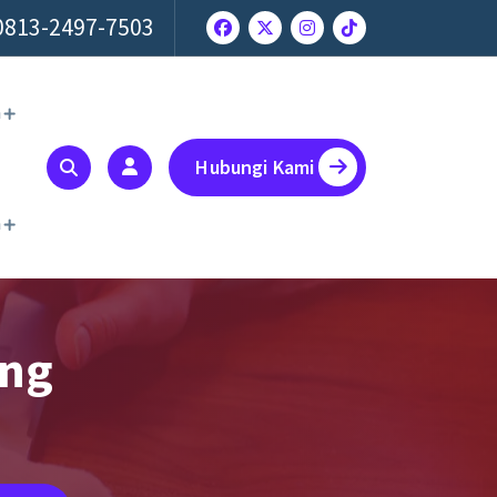
0813-2497-7503
a
Hubungi Kami
a
ung