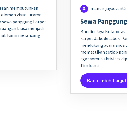
rkesan membutuhkan
mandirijayaevent
 elemen visual utama
Sewa Panggung
n sewa panggung karpet
ruangan biasa menjadi
Mandiri Jaya Kolaboras
onal. Kami merancang
karpet Jabodetabek. Pan
mendukung acara anda d
memastikan setiap pan
agar semua aktivitas d
Tim kami…
Baca Lebih Lanjut