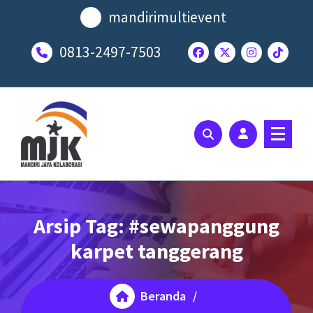
Lewati
mandirimultievent
ke
konten
0813-2497-7503
SOLUSI EVENT TERBAIK ANDA
Arsip Tag: #sewapanggung
karpet tanggerang
Beranda
/